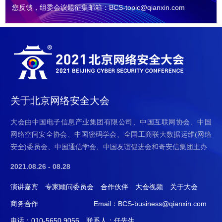
您反馈，组委会议题征集邮箱：BCS-topic@qianxin.com
视
抖
BC
BC
频
音
微
H5
号
看
信
看
直
公
关于北京网络安全大会
直
播
众
播
号
大会由中国电子信息产业集团有限公司、中国互联网协会、中国
网络空间安全协会、中国密码学会、全国工商联大数据运维(网络
安全)委员会、中国通信学会、中国友谊促进会和奇安信集团主办
2021.08.26 - 08.28
演讲嘉宾
专家顾问委员会
合作伙伴
大会视频
关于大会
商务合作
Email：BCS-business@qianxin.com
电话：010-5650 9056
联系人：任先生