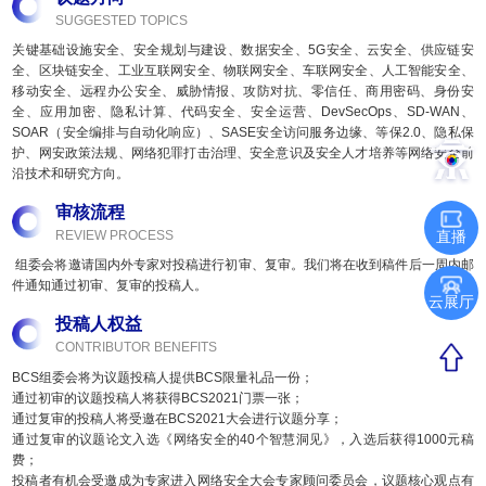
SUGGESTED TOPICS
关键基础设施安全、安全规划与建设、数据安全、5G安全、云安全、供应链安
全、区块链安全、工业互联网安全、物联网安全、车联网安全、人工智能安全、
移动安全、远程办公安全、威胁情报、攻防对抗、零信任、商用密码、身份安
全、应用加密、隐私计算、代码安全、安全运营、DevSecOps、SD-WAN、
SOAR（安全编排与自动化响应）、SASE安全访问服务边缘、等保2.0、隐私保
护、网安政策法规、网络犯罪打击治理、安全意识及安全人才培养等网络安全前
沿技术和研究方向。
审核流程
REVIEW PROCESS
直播
组委会将邀请国内外专家对投稿进行初审、复审。我们将在收到稿件后一周内邮
件通知通过初审、复审的投稿人。
云展厅
投稿人权益
CONTRIBUTOR BENEFITS
BCS组委会将为议题投稿人提供BCS限量礼品一份；
通过初审的议题投稿人将获得BCS2021门票一张；
通过复审的投稿人将受邀在BCS2021大会进行议题分享；
通过复审的议题论文入选《网络安全的40个智慧洞见》，入选后获得1000元稿
费；
投稿者有机会受邀成为专家进入网络安全大会专家顾问委员会，议题核心观点有