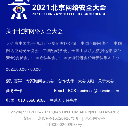
视
抖
BC
BC
频
音
微
H5
号
看
信
看
直
公
关于北京网络安全大会
直
播
众
播
号
大会由中国电子信息产业集团有限公司、中国互联网协会、中国
网络空间安全协会、中国密码学会、全国工商联大数据运维(网络
安全)委员会、中国通信学会、中国友谊促进会和奇安信集团主办
2021.08.26 - 08.28
演讲嘉宾
专家顾问委员会
合作伙伴
大会视频
关于大会
商务合作
Email：BCS-business@qianxin.com
电话：010-5650 9056
联系人：任先生
Copyright © 2005-2021 QIANXIN.COM All Rights Reserved 奇
安信 |
京ICP备16020626号-8
|
京公网安备
11000002002064号