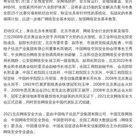
奇安信专门打造了全维度管控、全网络防护、全天候运行、全领域覆盖、全兵
种协同、全线索闭环的“六全防护体系”，还将多达15项的安全解决方案与冬奥
全部15个比赛分项有机结合对应，制定出具有针对性的系统化、实战化的冬奥
保障计划，以进一步推广网络安全基本知识，加强网络安全基本教育。
启动仪式上，来自北京冬奥组委、北京市政府、网络安全行业的专家及领导、
三位2008年北京奥运会火炬手共同按下火炬的点火按钮。在工业和信息化部党
组成员、副部长刘烈宏，北京市委常委、副市长、市政府党组成员殷勇，中国
电子信息产业集团有限公司董事长芮晓武，中国网络空间安全协会理事长王秀
军，中央网信办网络安全协调局局长孙蔚敏，工业和信息化部网络安全管理局
局长隋静，公安部网络安全保卫局一级巡视员、副局长郭启全，北京2022年冬
奥会和冬残奥会组织委员会副秘书长徐志军，全国工商联副秘书长、会员部部
长郭孟谦，中国工程院院士沈昌祥，中国工程院院士方滨兴，中国工程院院士
邬贺铨，中国科学院院士冯登国，奇安信集团董事长齐向东，2008年北京奥运
会火炬手、1992年巴塞罗那残奥会铁饼冠军刘玉坤，2008年北京奥运会火炬
手、2000年悉尼奥运会20公里竞走比赛冠军王丽萍，2008年北京奥运会火炬
手、冠军之家绿地体育收藏馆馆长刘超英的共同见证下，2021北京网络安全大
会正式启幕，同时宣告网络安全中国代表队正式组建。
2021北京网络安全大会，是由中国电子信息产业集团有限公司、中国互联网协
会、中国网络空间安全协会、中国密码学会、全国工商联大数据运维（网络安
全）委员会、中国通信学会、中国友谊促进会和奇安信集团联合主办的国际化
网络安全专业盛会。