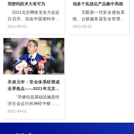
用密码技术大有可为
信多个实战化产品集中亮相
2021北京网络安全大会近
天眼新一代安全感知系
日召开。在由中国密码学会
统、云锁服务器安全管理系
指导、中关村网络安全与信
统、安全DNS、SOAR、系
2021-09-03
2021-09-02
息化产业联盟承办的“密码应
统安全平台……8月28日，
用与实践论坛”上，密码前沿
在2021年北京网络安全大会
研究、学科建设新进展以及
期间...
商用密码应用等成为焦
点。...
关保元年：安全体系经营成
业界焦点——2021年北京网
络安全大会扫描
“关键信息基础设施是经
济社会运行的神经中枢，是
当前遭到网络攻击的重点目
2021-09-02
标，是网络安全的重中之
重。国务院出台《关键信
息...